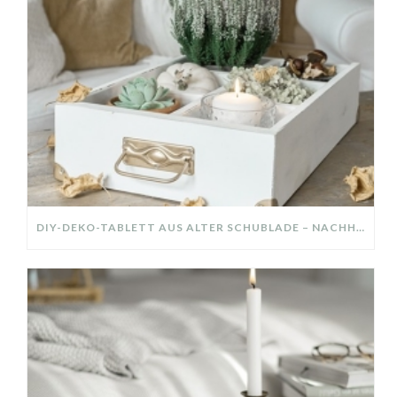
DIY-DEKO-TABLETT AUS ALTER SCHUBLADE – NACHHALTIGE HERBSTDEKO SELBER MACHEN!