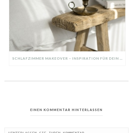
SCHLAFZIMMER MAKEOVER – INSPIRATION FÜR DEIN SCHLAFZIMMER: AUS ALT MACH NEU – HELL, GEMÜTLICH UND EINLADEND
EINEN KOMMENTAR HINTERLASSEN