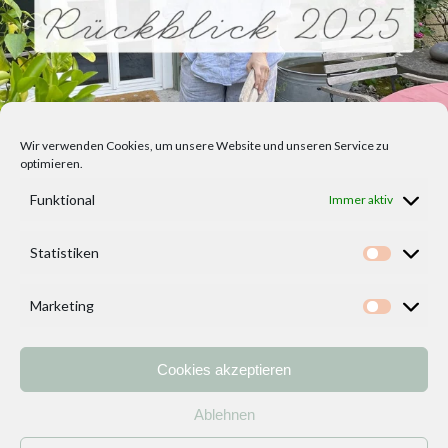
Wir verwenden Cookies, um unsere Website und unseren Service zu
optimieren.
Funktional
Immer aktiv
Statistiken
Statisti
Marketing
Marketi
Cookies akzeptieren
Home
Vorlagen
ÜBER MICH und DEKOIDEENREICH
Kontakt
Ablehnen