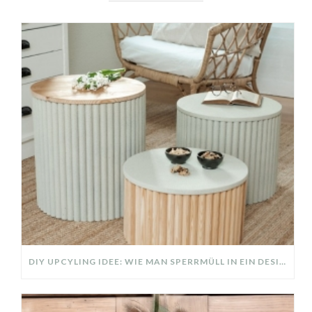
DIY UPCYLING IDEE: WIE MAN SPERRMÜLL IN EIN DESIGNER TEIL VERWANDELT