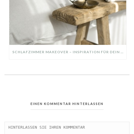
SCHLAFZIMMER MAKEOVER – INSPIRATION FÜR DEIN SCHLAFZIMMER: AUS ALT MACH NEU – HELL, GEMÜTLICH UND EINLADEND
EINEN KOMMENTAR HINTERLASSEN