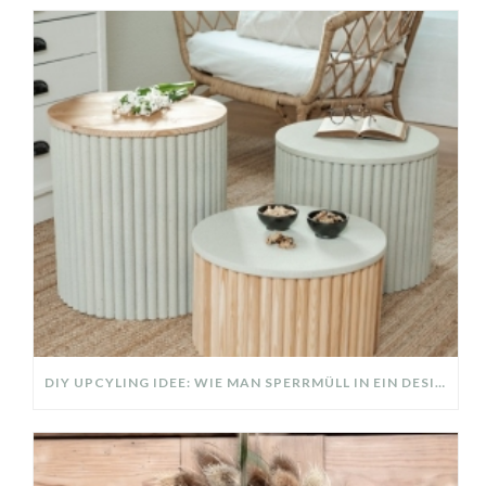
DIY UPCYLING IDEE: WIE MAN SPERRMÜLL IN EIN DESIGNER TEIL VERWANDELT