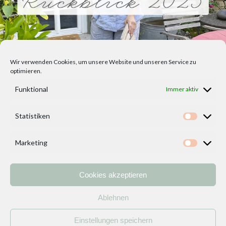
Wir verwenden Cookies, um unsere Website und unseren Service zu
optimieren.
Funktional
Immer aktiv
Statistiken
Statisti
Marketing
Marketi
Cookies akzeptieren
Home
Vorlagen
ÜBER MICH und DEKOIDEENREICH
Kontakt
Ablehnen
Impressum
/
Datenschutzerklärung
Einstellungen speichern