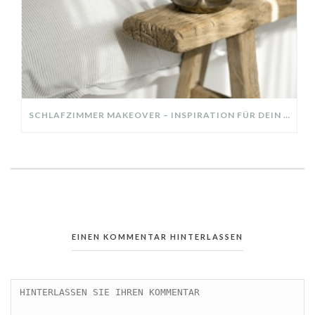
SCHLAFZIMMER MAKEOVER – INSPIRATION FÜR DEIN SCHLAFZIMMER: AUS ALT MACH NEU – HELL, GEMÜTLICH UND EINLADEND
EINEN KOMMENTAR HINTERLASSEN