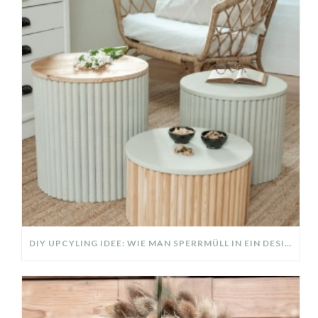
DIY UPCYLING IDEE: WIE MAN SPERRMÜLL IN EIN DESIGNER TEIL VERWANDELT