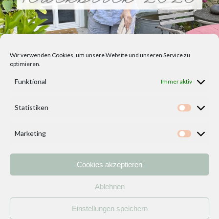
Wir verwenden Cookies, um unsere Website und unseren Service zu
optimieren.
Funktional
Immer aktiv
Statistiken
Statisti
Marketing
Marketi
Cookies akzeptieren
Home
Vorlagen
ÜBER MICH und DEKOIDEENREICH
Kontakt
Ablehnen
Impressum
/
Datenschutzerklärung
Einstellungen speichern