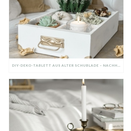
DIY-DEKO-TABLETT AUS ALTER SCHUBLADE – NACHHALTIGE HERBSTDEKO SELBER MACHEN!