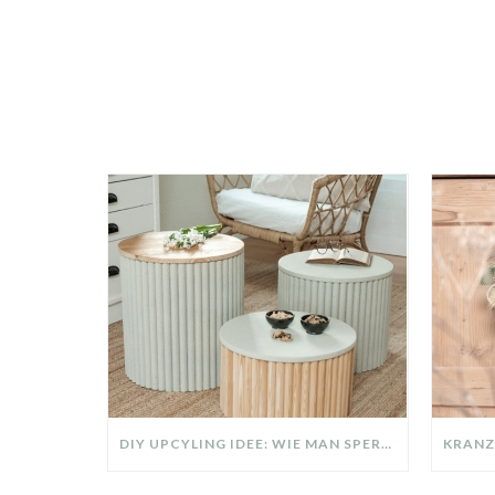
DIY UPCYLING IDEE: WIE MAN SPERRMÜLL IN EIN DESIGNER TEIL VERWANDELT