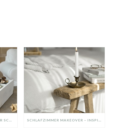
DIY-DEKO-TABLETT AUS ALTER SCHUBLADE – NACHHALTIGE HERBSTDEKO SELBER MACHEN!
SCHLAFZIMMER MAKEOVER – INSPIRATION FÜR DEIN SCHLAFZIMMER: AUS ALT MACH NEU – HELL, GEMÜTLICH UND EINLADEND