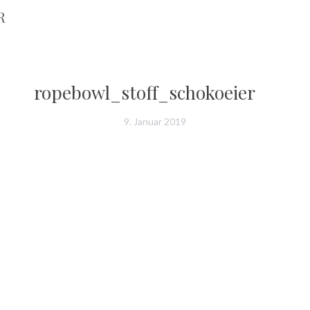
R
ropebowl_stoff_schokoeier
9. Januar 2019