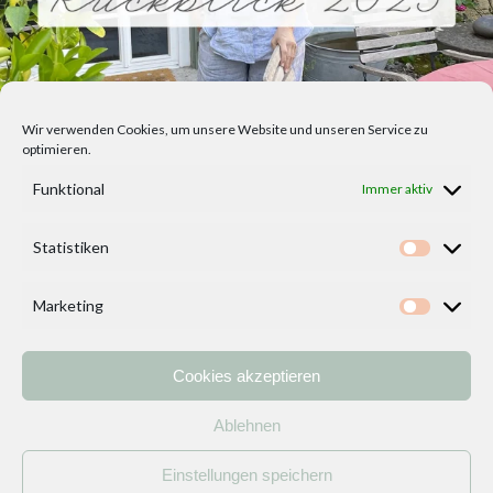
Wir verwenden Cookies, um unsere Website und unseren Service zu
optimieren.
Funktional
Immer aktiv
Statistiken
Statisti
Marketing
Marketi
Cookies akzeptieren
Home
Vorlagen
ÜBER MICH und DEKOIDEENREICH
Kontakt
Ablehnen
Impressum
/
Datenschutzerklärung
Einstellungen speichern