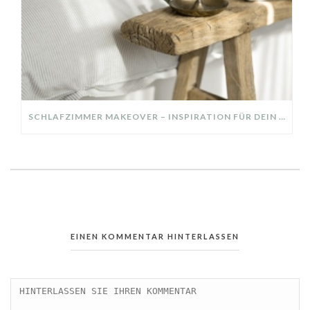
SCHLAFZIMMER MAKEOVER – INSPIRATION FÜR DEIN SCHLAFZIMMER: AUS ALT MACH NEU – HELL, GEMÜTLICH UND EINLADEND
EINEN KOMMENTAR HINTERLASSEN