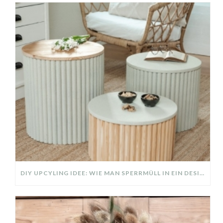
DIY UPCYLING IDEE: WIE MAN SPERRMÜLL IN EIN DESIGNER TEIL VERWANDELT