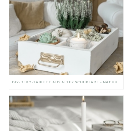
DIY-DEKO-TABLETT AUS ALTER SCHUBLADE – NACHHALTIGE HERBSTDEKO SELBER MACHEN!