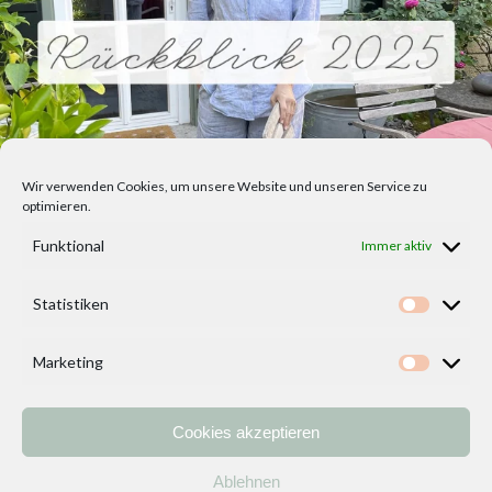
Wir verwenden Cookies, um unsere Website und unseren Service zu
optimieren.
Funktional
Immer aktiv
Statistiken
Statisti
Marketing
Marketi
Cookies akzeptieren
Home
Vorlagen
ÜBER MICH und DEKOIDEENREICH
Kontakt
Ablehnen