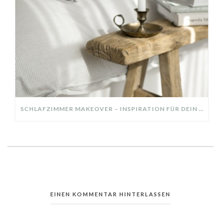
SCHLAFZIMMER MAKEOVER – INSPIRATION FÜR DEIN SCHLAFZIMMER: AUS ALT MACH NEU – HELL, GEMÜTLICH UND EINLADEND
EINEN KOMMENTAR HINTERLASSEN