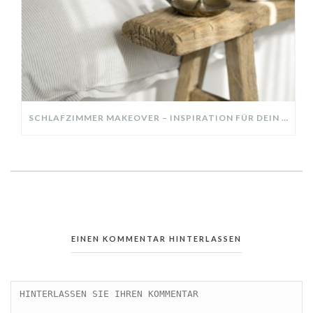
SCHLAFZIMMER MAKEOVER – INSPIRATION FÜR DEIN SCHLAFZIMMER: AUS ALT MACH NEU – HELL, GEMÜTLICH UND EINLADEND
EINEN KOMMENTAR HINTERLASSEN