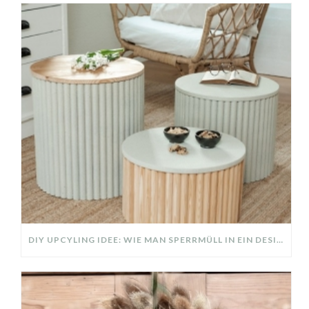
DIY UPCYLING IDEE: WIE MAN SPERRMÜLL IN EIN DESIGNER TEIL VERWANDELT