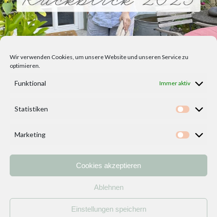
Wir verwenden Cookies, um unsere Website und unseren Service zu
optimieren.
Funktional
Immer aktiv
Statistiken
Statisti
Marketing
Marketi
Cookies akzeptieren
Home
Vorlagen
ÜBER MICH und DEKOIDEENREICH
Kontakt
Ablehnen
Impressum
/
Datenschutzerklärung
Einstellungen speichern