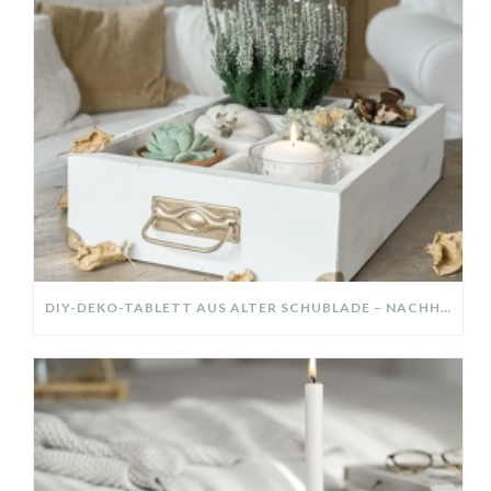
DIY-DEKO-TABLETT AUS ALTER SCHUBLADE – NACHHALTIGE HERBSTDEKO SELBER MACHEN!