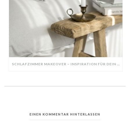
SCHLAFZIMMER MAKEOVER – INSPIRATION FÜR DEIN SCHLAFZIMMER: AUS ALT MACH NEU – HELL, GEMÜTLICH UND EINLADEND
EINEN KOMMENTAR HINTERLASSEN