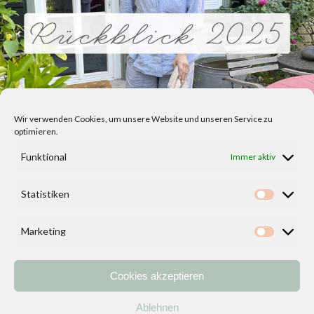
Wir verwenden Cookies, um unsere Website und unseren Service zu
optimieren.
Funktional
Immer aktiv
Statistiken
Statisti
Marketing
Marketi
Cookies akzeptieren
Home
Vorlagen
ÜBER MICH und DEKOIDEENREICH
Kontakt
Ablehnen