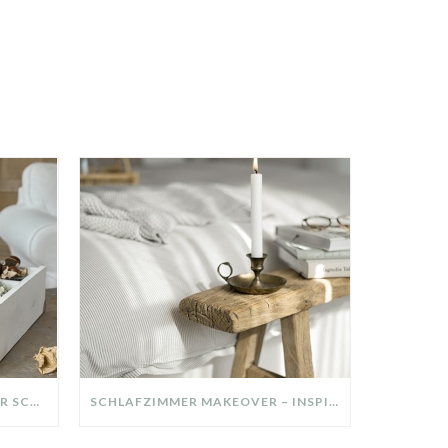
DIY-DEKO-TABLETT AUS ALTER SCHUBLADE – NACHHALTIGE HERBSTDEKO SELBER MACHEN!
SCHLAFZIMMER MAKEOVER – INSPIRATION FÜR DEIN SCHLAFZIMMER: AUS ALT MACH NEU – HELL, GEMÜTLICH UND EINLADEND