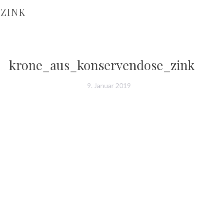
ZINK
krone_aus_konservendose_zink
9. Januar 2019