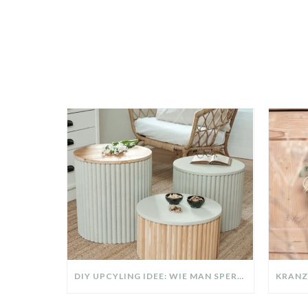
DIY UPCYLING IDEE: WIE MAN SPERRMÜLL IN EIN DESIGNER TEIL VERWANDELT