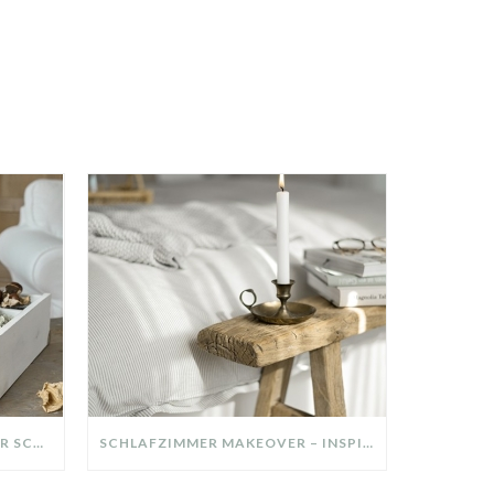
DIY-DEKO-TABLETT AUS ALTER SCHUBLADE – NACHHALTIGE HERBSTDEKO SELBER MACHEN!
SCHLAFZIMMER MAKEOVER – INSPIRATION FÜR DEIN SCHLAFZIMMER: AUS ALT MACH NEU – HELL, GEMÜTLICH UND EINLADEND