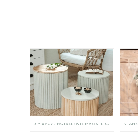
DIY UPCYLING IDEE: WIE MAN SPERRMÜLL IN EIN DESIGNER TEIL VERWANDELT