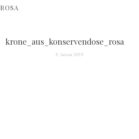
_ROSA
krone_aus_konservendose_rosa
9. Januar 2019