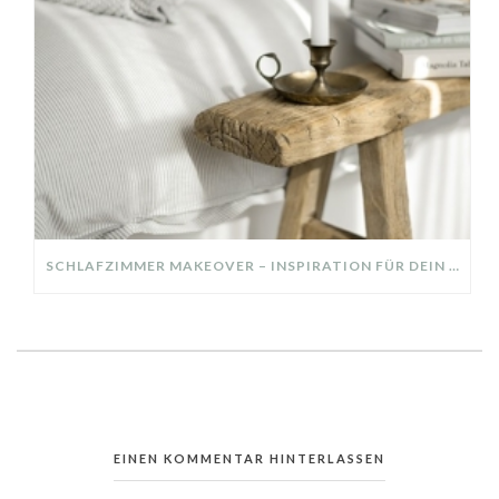
SCHLAFZIMMER MAKEOVER – INSPIRATION FÜR DEIN SCHLAFZIMMER: AUS ALT MACH NEU – HELL, GEMÜTLICH UND EINLADEND
EINEN KOMMENTAR HINTERLASSEN