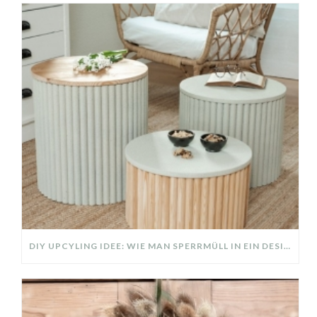
DIY UPCYLING IDEE: WIE MAN SPERRMÜLL IN EIN DESIGNER TEIL VERWANDELT