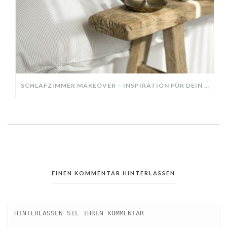
SCHLAFZIMMER MAKEOVER – INSPIRATION FÜR DEIN SCHLAFZIMMER: AUS ALT MACH NEU – HELL, GEMÜTLICH UND EINLADEND
EINEN KOMMENTAR HINTERLASSEN