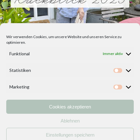
Wir verwenden Cookies, um unsere Website und unseren Service zu
optimieren.
Funktional
Immer aktiv
Statistiken
Statisti
Marketing
Marketi
Cookies akzeptieren
Home
Vorlagen
ÜBER MICH und DEKOIDEENREICH
Kontakt
Ablehnen
Impressum
/
Datenschutzerklärung
Einstellungen speichern