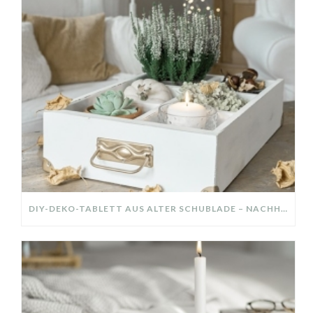
DIY-DEKO-TABLETT AUS ALTER SCHUBLADE – NACHHALTIGE HERBSTDEKO SELBER MACHEN!