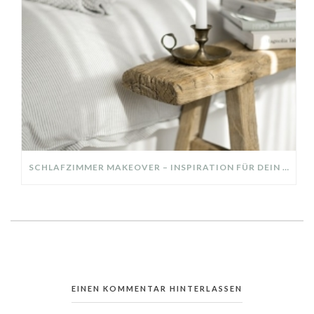
SCHLAFZIMMER MAKEOVER – INSPIRATION FÜR DEIN SCHLAFZIMMER: AUS ALT MACH NEU – HELL, GEMÜTLICH UND EINLADEND
EINEN KOMMENTAR HINTERLASSEN