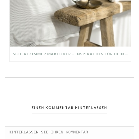
SCHLAFZIMMER MAKEOVER – INSPIRATION FÜR DEIN SCHLAFZIMMER: AUS ALT MACH NEU – HELL, GEMÜTLICH UND EINLADEND
EINEN KOMMENTAR HINTERLASSEN