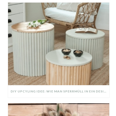
DIY UPCYLING IDEE: WIE MAN SPERRMÜLL IN EIN DESIGNER TEIL VERWANDELT