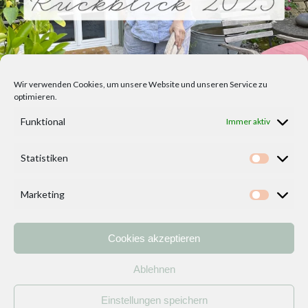
Wir verwenden Cookies, um unsere Website und unseren Service zu
optimieren.
Funktional
Immer aktiv
Statistiken
Statisti
Marketing
Marketi
Cookies akzeptieren
Home
Vorlagen
ÜBER MICH und DEKOIDEENREICH
Kontakt
Ablehnen
Impressum
/
Datenschutzerklärung
Einstellungen speichern