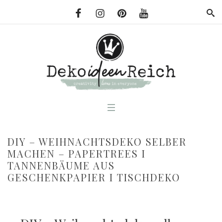
DIY – WEIHNACHTSDEKO SELBER
MACHEN – PAPERTREES I
TANNENBÄUME AUS
GESCHENKPAPIER I TISCHDEKO