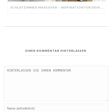
SCHLAFZIMMER MAKEOVER – INSPIRATION FÜR DEIN SCHLAFZIMMER: AUS ALT MACH NEU – HELL, GEMÜTLICH UND EINLADEND
EINEN KOMMENTAR HINTERLASSEN