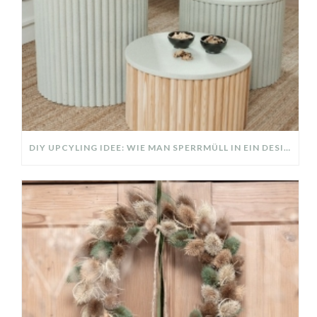
DIY UPCYLING IDEE: WIE MAN SPERRMÜLL IN EIN DESIGNER TEIL VERWANDELT