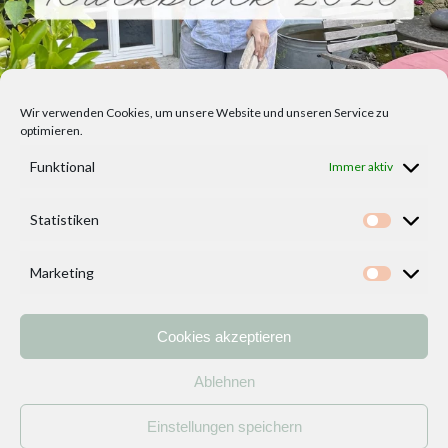
Wir verwenden Cookies, um unsere Website und unseren Service zu
optimieren.
Funktional
Immer aktiv
Statistiken
Statisti
Marketing
Marketi
Cookies akzeptieren
Home
Vorlagen
ÜBER MICH und DEKOIDEENREICH
Kontakt
Ablehnen
Impressum
/
Datenschutzerklärung
Einstellungen speichern