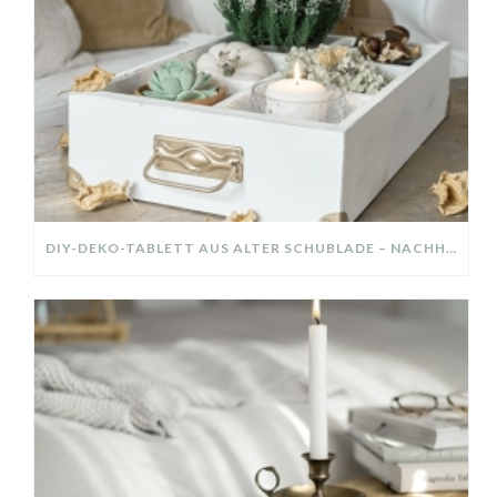
DIY-DEKO-TABLETT AUS ALTER SCHUBLADE – NACHHALTIGE HERBSTDEKO SELBER MACHEN!