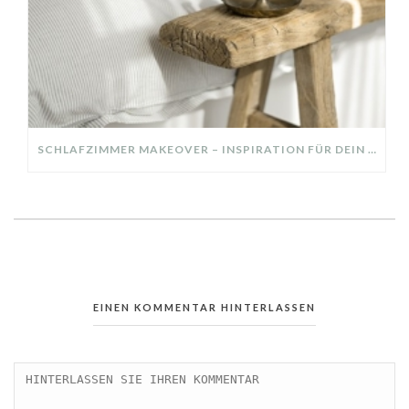
SCHLAFZIMMER MAKEOVER – INSPIRATION FÜR DEIN SCHLAFZIMMER: AUS ALT MACH NEU – HELL, GEMÜTLICH UND EINLADEND
EINEN KOMMENTAR HINTERLASSEN