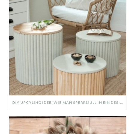
DIY UPCYLING IDEE: WIE MAN SPERRMÜLL IN EIN DESIGNER TEIL VERWANDELT