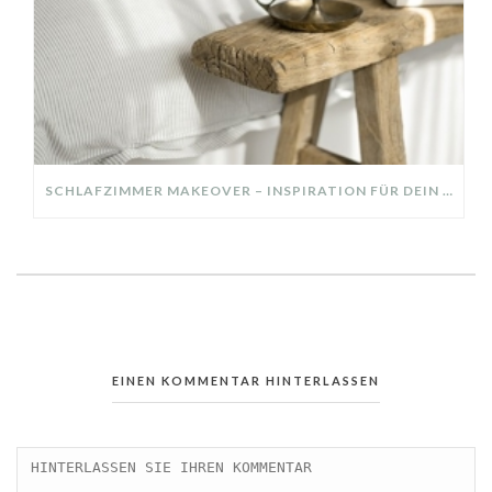
SCHLAFZIMMER MAKEOVER – INSPIRATION FÜR DEIN SCHLAFZIMMER: AUS ALT MACH NEU – HELL, GEMÜTLICH UND EINLADEND
EINEN KOMMENTAR HINTERLASSEN