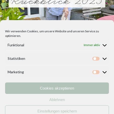
Wir verwenden Cookies, um unsere Website und unseren Service zu
optimieren.
Funktional
Immer aktiv
Statistiken
Statisti
Marketing
Marketi
Cookies akzeptieren
Home
Vorlagen
ÜBER MICH und DEKOIDEENREICH
Kontakt
Ablehnen
Impressum
/
Datenschutzerklärung
Einstellungen speichern