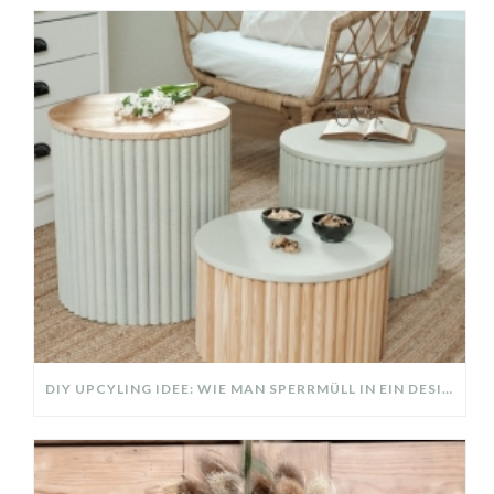
DIY UPCYLING IDEE: WIE MAN SPERRMÜLL IN EIN DESIGNER TEIL VERWANDELT