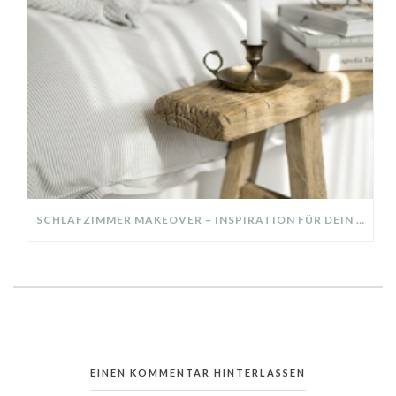
SCHLAFZIMMER MAKEOVER – INSPIRATION FÜR DEIN SCHLAFZIMMER: AUS ALT MACH NEU – HELL, GEMÜTLICH UND EINLADEND
EINEN KOMMENTAR HINTERLASSEN