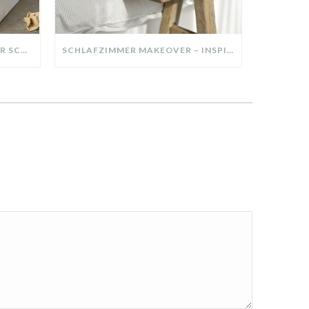
DIY-DEKO-TABLETT AUS ALTER SCHUBLADE – NACHHALTIGE HERBSTDEKO SELBER MACHEN!
SCHLAFZIMMER MAKEOVER – INSPIRATION FÜR DEIN SCHLAFZIMMER: AUS ALT MACH NEU – HELL, GEMÜTLICH UND EINLADEND