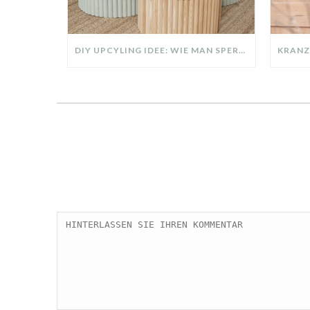
DIY UPCYLING IDEE: WIE MAN SPERRMÜLL IN EIN DESIGNER TEIL VERWANDELT