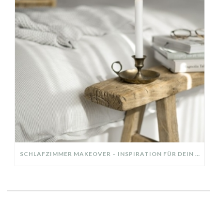
SCHLAFZIMMER MAKEOVER – INSPIRATION FÜR DEIN SCHLAFZIMMER: AUS ALT MACH NEU – HELL, GEMÜTLICH UND EINLADEND