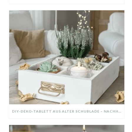
DIY-DEKO-TABLETT AUS ALTER SCHUBLADE – NACHHALTIGE HERBSTDEKO SELBER MACHEN!