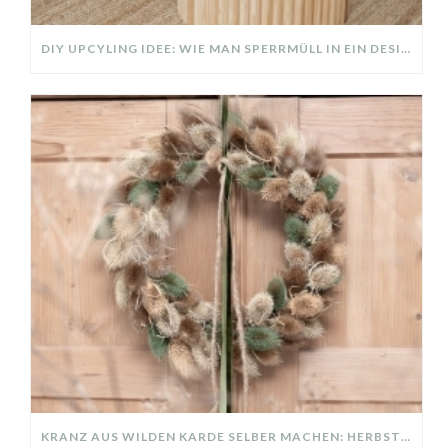
DIY UPCYLING IDEE: WIE MAN SPERRMÜLL IN EIN DESIGNER TEIL VERWANDELT
KRANZ AUS WILDEN KARDE SELBER MACHEN: HERBSTDEKO GANZ EINFACH