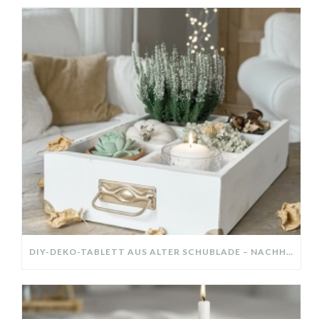
DIY-DEKO-TABLETT AUS ALTER SCHUBLADE – NACHHALTIGE HERBSTDEKO SELBER MACHEN!