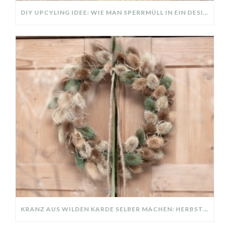
DIY UPCYLING IDEE: WIE MAN SPERRMÜLL IN EIN DESIGNER TEIL VERWANDELT
KRANZ AUS WILDEN KARDE SELBER MACHEN: HERBSTDEKO GANZ EINFACH