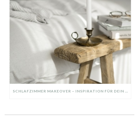
SCHLAFZIMMER MAKEOVER – INSPIRATION FÜR DEIN SCHLAFZIMMER: AUS ALT MACH NEU – HELL, GEMÜTLICH UND EINLADEND