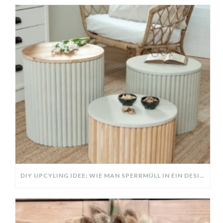
DIY UPCYLING IDEE: WIE MAN SPERRMÜLL IN EIN DESIGNER TEIL VERWANDELT