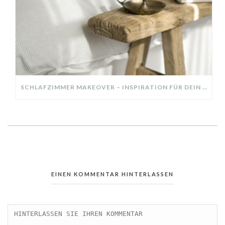
SCHLAFZIMMER MAKEOVER – INSPIRATION FÜR DEIN SCHLAFZIMMER: AUS ALT MACH NEU – HELL, GEMÜTLICH UND EINLADEND
EINEN KOMMENTAR HINTERLASSEN