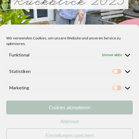
Wir verwenden Cookies, um unsere Website und unseren Service zu
optimieren.
Funktional
Immer aktiv
Statistiken
Statisti
Marketing
Marketi
Cookies akzeptieren
Home
Vorlagen
ÜBER MICH und DEKOIDEENREICH
Kontakt
Ablehnen
Impressum
/
Datenschutzerklärung
Einstellungen speichern