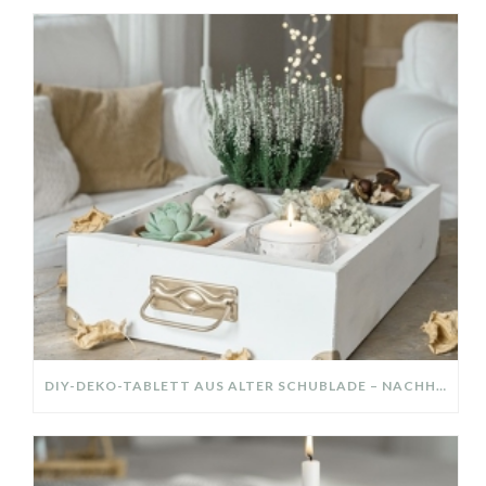
DIY-DEKO-TABLETT AUS ALTER SCHUBLADE – NACHHALTIGE HERBSTDEKO SELBER MACHEN!