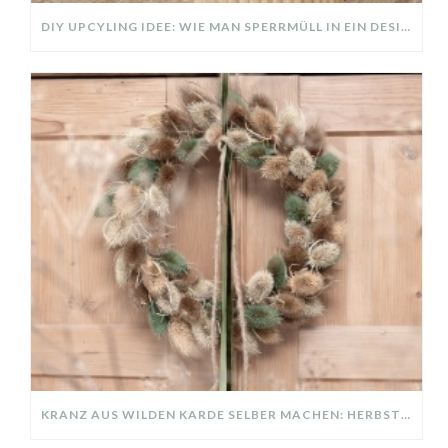
DIY UPCYLING IDEE: WIE MAN SPERRMÜLL IN EIN DESIGNER TEIL VERWANDELT
KRANZ AUS WILDEN KARDE SELBER MACHEN: HERBSTDEKO GANZ EINFACH