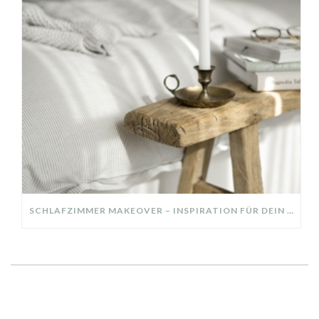
SCHLAFZIMMER MAKEOVER – INSPIRATION FÜR DEIN SCHLAFZIMMER: AUS ALT MACH NEU – HELL, GEMÜTLICH UND EINLADEND