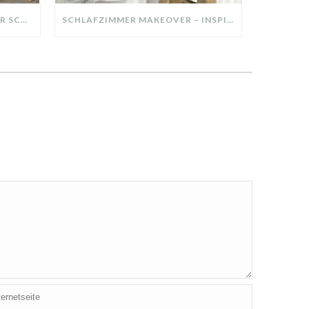
DIY-DEKO-TABLETT AUS ALTER SCHUBLADE – NACHHALTIGE HERBSTDEKO SELBER MACHEN!
SCHLAFZIMMER MAKEOVER – INSPIRATION FÜR DEIN SCHLAFZIMMER: AUS ALT MACH NEU – HELL, GEMÜTLICH UND EINLADEND