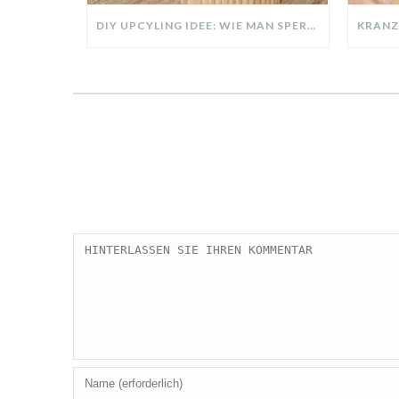
DIY UPCYLING IDEE: WIE MAN SPERRMÜLL IN EIN DESIGNER TEIL VERWANDELT