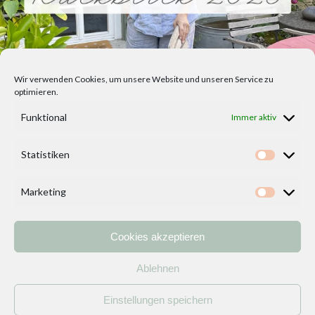
Wir verwenden Cookies, um unsere Website und unseren Service zu
optimieren.
Funktional
Immer aktiv
Statistiken
Statisti
Marketing
Marketi
Cookies akzeptieren
Home
Vorlagen
ÜBER MICH und DEKOIDEENREICH
Kontakt
Ablehnen
Impressum
/
Datenschutzerklärung
Einstellungen speichern