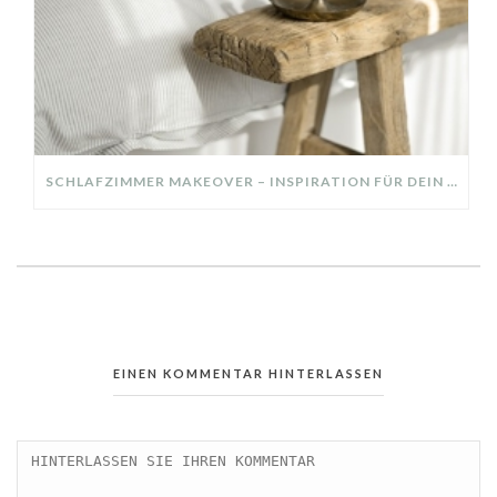
SCHLAFZIMMER MAKEOVER – INSPIRATION FÜR DEIN SCHLAFZIMMER: AUS ALT MACH NEU – HELL, GEMÜTLICH UND EINLADEND
EINEN KOMMENTAR HINTERLASSEN