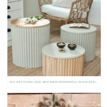
DIY UPCYLING IDEE: WIE MAN SPERRMÜLL IN EIN DESIGNER TEIL VERWANDELT