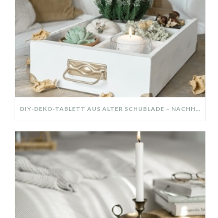
DIY-DEKO-TABLETT AUS ALTER SCHUBLADE – NACHHALTIGE HERBSTDEKO SELBER MACHEN!