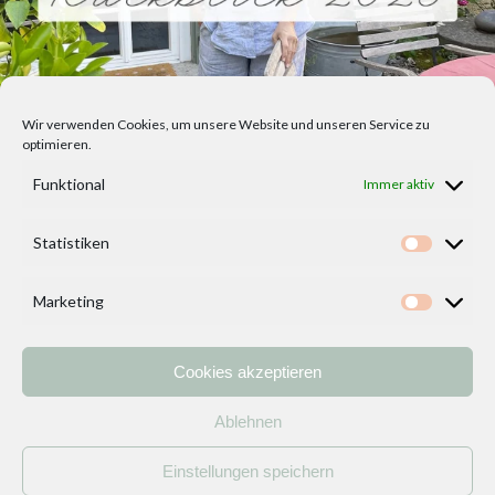
Wir verwenden Cookies, um unsere Website und unseren Service zu
optimieren.
Funktional
Immer aktiv
Statistiken
Statisti
Marketing
Marketi
Cookies akzeptieren
Home
Vorlagen
ÜBER MICH und DEKOIDEENREICH
Kontakt
Ablehnen
Impressum
/
Datenschutzerklärung
Einstellungen speichern