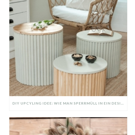
DIY UPCYLING IDEE: WIE MAN SPERRMÜLL IN EIN DESIGNER TEIL VERWANDELT