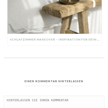
SCHLAFZIMMER MAKEOVER – INSPIRATION FÜR DEIN SCHLAFZIMMER: AUS ALT MACH NEU – HELL, GEMÜTLICH UND EINLADEND
EINEN KOMMENTAR HINTERLASSEN