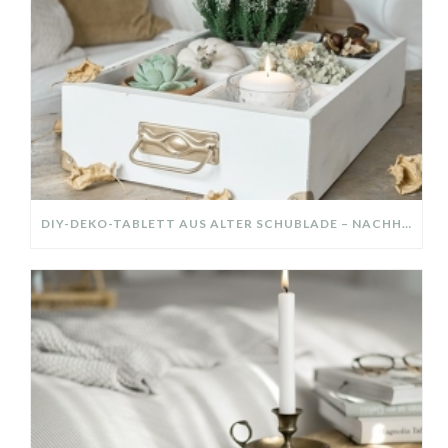
DIY-DEKO-TABLETT AUS ALTER SCHUBLADE – NACHHALTIGE HERBSTDEKO SELBER MACHEN!