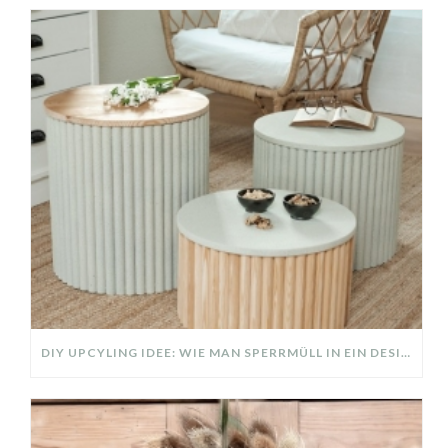
DIY UPCYLING IDEE: WIE MAN SPERRMÜLL IN EIN DESIGNER TEIL VERWANDELT