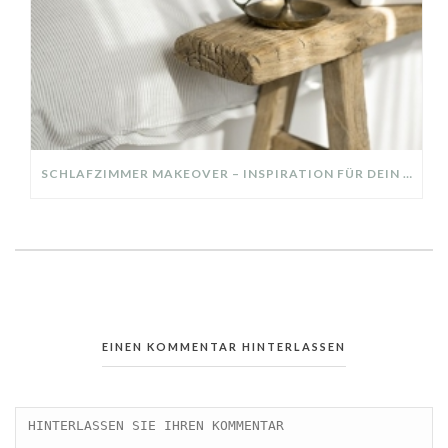
SCHLAFZIMMER MAKEOVER – INSPIRATION FÜR DEIN SCHLAFZIMMER: AUS ALT MACH NEU – HELL, GEMÜTLICH UND EINLADEND
EINEN KOMMENTAR HINTERLASSEN