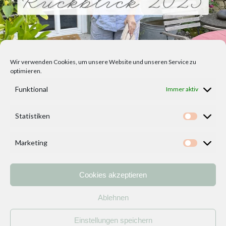
Wir verwenden Cookies, um unsere Website und unseren Service zu
optimieren.
Funktional
Immer aktiv
Statistiken
Statisti
Marketing
Marketi
Cookies akzeptieren
Home
Vorlagen
ÜBER MICH und DEKOIDEENREICH
Kontakt
Ablehnen
Impressum
/
Datenschutzerklärung
Einstellungen speichern