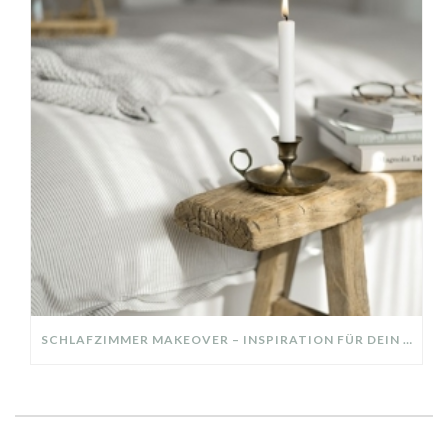
SCHLAFZIMMER MAKEOVER – INSPIRATION FÜR DEIN SCHLAFZIMMER: AUS ALT MACH NEU – HELL, GEMÜTLICH UND EINLADEND