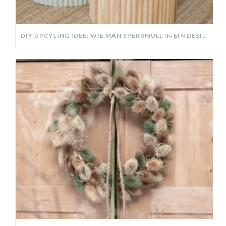
DIY UPCYLING IDEE: WIE MAN SPERRMÜLL IN EIN DESIGNER TEIL VERWANDELT