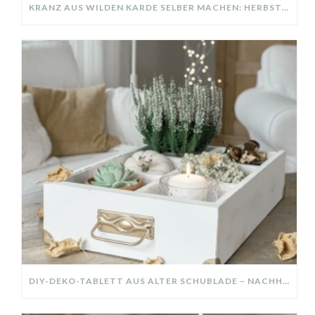
KRANZ AUS WILDEN KARDE SELBER MACHEN: HERBSTDEKO GANZ EINFACH
DIY-DEKO-TABLETT AUS ALTER SCHUBLADE – NACHHALTIGE HERBSTDEKO SELBER MACHEN!