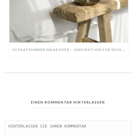
SCHLAFZIMMER MAKEOVER – INSPIRATION FÜR DEIN SCHLAFZIMMER: AUS ALT MACH NEU – HELL, GEMÜTLICH UND EINLADEND
EINEN KOMMENTAR HINTERLASSEN