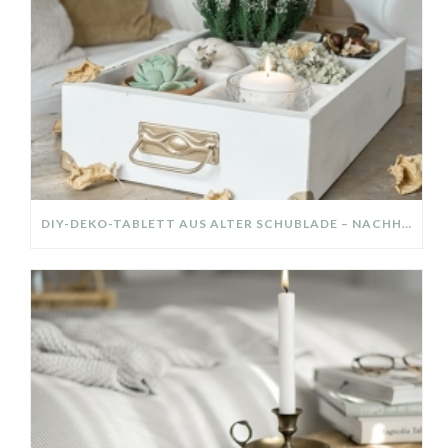
DIY-DEKO-TABLETT AUS ALTER SCHUBLADE – NACHHALTIGE HERBSTDEKO SELBER MACHEN!