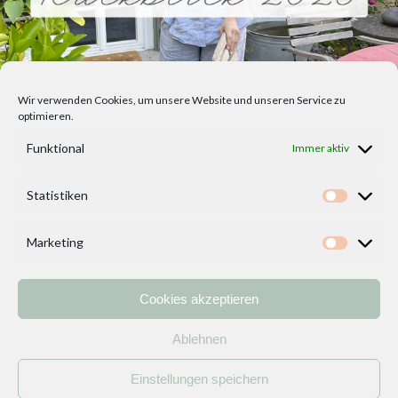
Wir verwenden Cookies, um unsere Website und unseren Service zu
optimieren.
Funktional
Immer aktiv
Statistiken
Statisti
Marketing
Marketi
Cookies akzeptieren
Home
Vorlagen
ÜBER MICH und DEKOIDEENREICH
Kontakt
Ablehnen
Impressum
/
Datenschutzerklärung
Einstellungen speichern