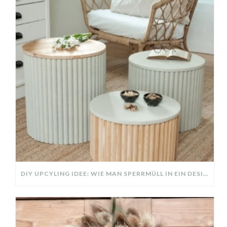
DIY UPCYLING IDEE: WIE MAN SPERRMÜLL IN EIN DESIGNER TEIL VERWANDELT