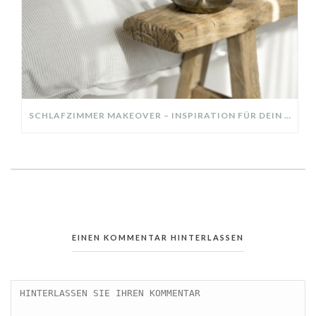
SCHLAFZIMMER MAKEOVER – INSPIRATION FÜR DEIN SCHLAFZIMMER: AUS ALT MACH NEU – HELL, GEMÜTLICH UND EINLADEND
EINEN KOMMENTAR HINTERLASSEN