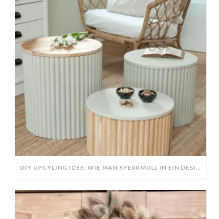
DIY UPCYLING IDEE: WIE MAN SPERRMÜLL IN EIN DESIGNER TEIL VERWANDELT