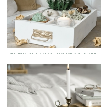
DIY-DEKO-TABLETT AUS ALTER SCHUBLADE – NACHHALTIGE HERBSTDEKO SELBER MACHEN!