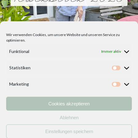
Wir verwenden Cookies, um unsere Website und unseren Service zu
optimieren.
Funktional
Immer aktiv
Statistiken
Statisti
Marketing
Marketi
Cookies akzeptieren
Home
Vorlagen
ÜBER MICH und DEKOIDEENREICH
Kontakt
Ablehnen
Impressum
/
Datenschutzerklärung
Einstellungen speichern