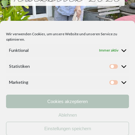
Wir verwenden Cookies, um unsere Website und unseren Service zu
optimieren.
Funktional
Immer aktiv
Statistiken
Statisti
Marketing
Marketi
Cookies akzeptieren
Home
Vorlagen
ÜBER MICH und DEKOIDEENREICH
Kontakt
Ablehnen
Impressum
/
Datenschutzerklärung
Einstellungen speichern