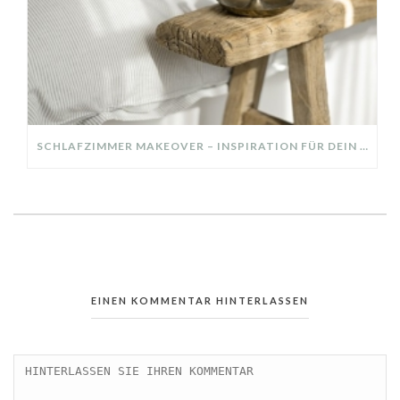
SCHLAFZIMMER MAKEOVER – INSPIRATION FÜR DEIN SCHLAFZIMMER: AUS ALT MACH NEU – HELL, GEMÜTLICH UND EINLADEND
EINEN KOMMENTAR HINTERLASSEN