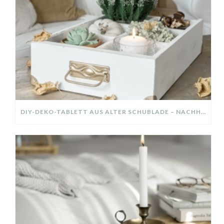
DIY-DEKO-TABLETT AUS ALTER SCHUBLADE – NACHHALTIGE HERBSTDEKO SELBER MACHEN!