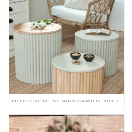
DIY UPCYLING IDEE: WIE MAN SPERRMÜLL IN EIN DESIGNER TEIL VERWANDELT