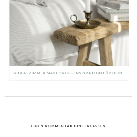
SCHLAFZIMMER MAKEOVER – INSPIRATION FÜR DEIN SCHLAFZIMMER: AUS ALT MACH NEU – HELL, GEMÜTLICH UND EINLADEND
EINEN KOMMENTAR HINTERLASSEN