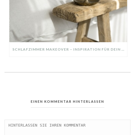
SCHLAFZIMMER MAKEOVER – INSPIRATION FÜR DEIN SCHLAFZIMMER: AUS ALT MACH NEU – HELL, GEMÜTLICH UND EINLADEND
EINEN KOMMENTAR HINTERLASSEN