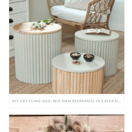
DIY UPCYLING IDEE: WIE MAN SPERRMÜLL IN EIN DESIGNER TEIL VERWANDELT