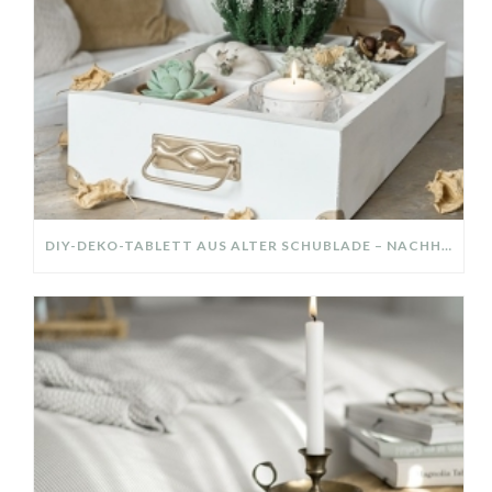
DIY-DEKO-TABLETT AUS ALTER SCHUBLADE – NACHHALTIGE HERBSTDEKO SELBER MACHEN!