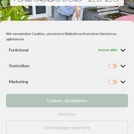
Wir verwenden Cookies, um unsere Website und unseren Service zu
optimieren.
Funktional
Immer aktiv
Statistiken
Statisti
Marketing
Marketi
Cookies akzeptieren
Home
Vorlagen
ÜBER MICH und DEKOIDEENREICH
Kontakt
Ablehnen
Impressum
/
Datenschutzerklärung
Einstellungen speichern