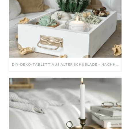
DIY-DEKO-TABLETT AUS ALTER SCHUBLADE – NACHHALTIGE HERBSTDEKO SELBER MACHEN!