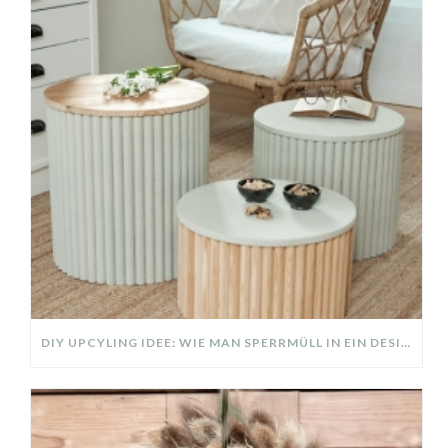
DIY UPCYLING IDEE: WIE MAN SPERRMÜLL IN EIN DESIGNER TEIL VERWANDELT