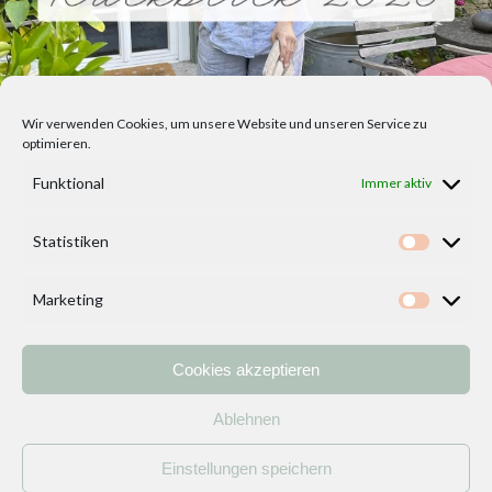
Wir verwenden Cookies, um unsere Website und unseren Service zu
optimieren.
Funktional
Immer aktiv
Statistiken
Statisti
Marketing
Marketi
Cookies akzeptieren
Home
Vorlagen
ÜBER MICH und DEKOIDEENREICH
Kontakt
Ablehnen
Impressum
/
Datenschutzerklärung
Einstellungen speichern