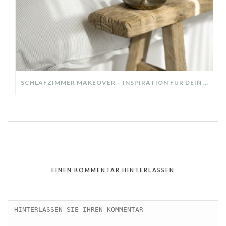
SCHLAFZIMMER MAKEOVER – INSPIRATION FÜR DEIN SCHLAFZIMMER: AUS ALT MACH NEU – HELL, GEMÜTLICH UND EINLADEND
EINEN KOMMENTAR HINTERLASSEN