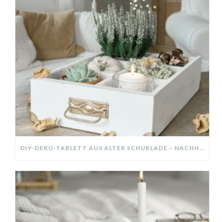
DIY-DEKO-TABLETT AUS ALTER SCHUBLADE – NACHHALTIGE HERBSTDEKO SELBER MACHEN!