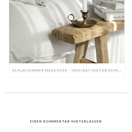
SCHLAFZIMMER MAKEOVER – INSPIRATION FÜR DEIN SCHLAFZIMMER: AUS ALT MACH NEU – HELL, GEMÜTLICH UND EINLADEND
EINEN KOMMENTAR HINTERLASSEN