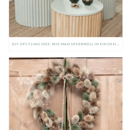
DIY UPCYLING IDEE: WIE MAN SPERRMÜLL IN EIN DESIGNER TEIL VERWANDELT