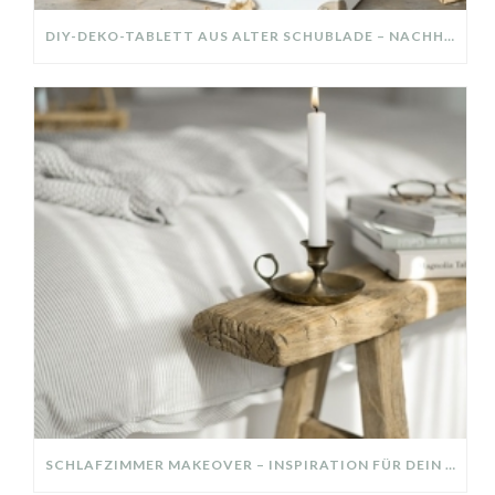
DIY-DEKO-TABLETT AUS ALTER SCHUBLADE – NACHHALTIGE HERBSTDEKO SELBER MACHEN!
SCHLAFZIMMER MAKEOVER – INSPIRATION FÜR DEIN SCHLAFZIMMER: AUS ALT MACH NEU – HELL, GEMÜTLICH UND EINLADEND