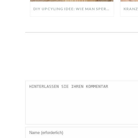
DIY UPCYLING IDEE: WIE MAN SPERRMÜLL IN EIN DESIGNER TEIL VERWANDELT