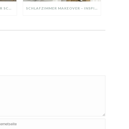
DIY-DEKO-TABLETT AUS ALTER SCHUBLADE – NACHHALTIGE HERBSTDEKO SELBER MACHEN!
SCHLAFZIMMER MAKEOVER – INSPIRATION FÜR DEIN SCHLAFZIMMER: AUS ALT MACH NEU – HELL, GEMÜTLICH UND EINLADEND