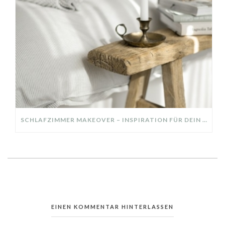
SCHLAFZIMMER MAKEOVER – INSPIRATION FÜR DEIN SCHLAFZIMMER: AUS ALT MACH NEU – HELL, GEMÜTLICH UND EINLADEND
EINEN KOMMENTAR HINTERLASSEN