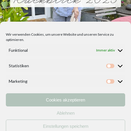
Wir verwenden Cookies, um unsere Website und unseren Service zu
optimieren.
Funktional
Immer aktiv
Statistiken
Statisti
Marketing
Marketi
Cookies akzeptieren
Home
Vorlagen
ÜBER MICH und DEKOIDEENREICH
Kontakt
Ablehnen
Impressum
/
Datenschutzerklärung
Einstellungen speichern