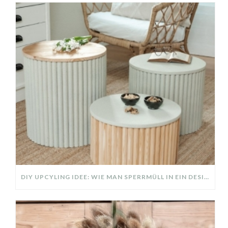
DIY UPCYLING IDEE: WIE MAN SPERRMÜLL IN EIN DESIGNER TEIL VERWANDELT