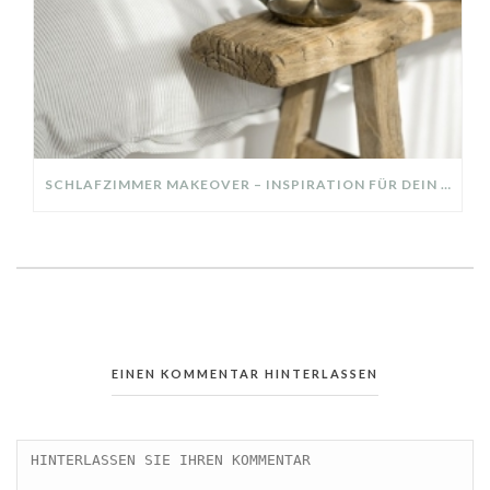
SCHLAFZIMMER MAKEOVER – INSPIRATION FÜR DEIN SCHLAFZIMMER: AUS ALT MACH NEU – HELL, GEMÜTLICH UND EINLADEND
EINEN KOMMENTAR HINTERLASSEN