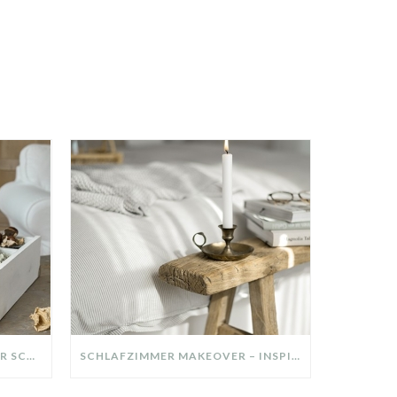
DIY-DEKO-TABLETT AUS ALTER SCHUBLADE – NACHHALTIGE HERBSTDEKO SELBER MACHEN!
SCHLAFZIMMER MAKEOVER – INSPIRATION FÜR DEIN SCHLAFZIMMER: AUS ALT MACH NEU – HELL, GEMÜTLICH UND EINLADEND