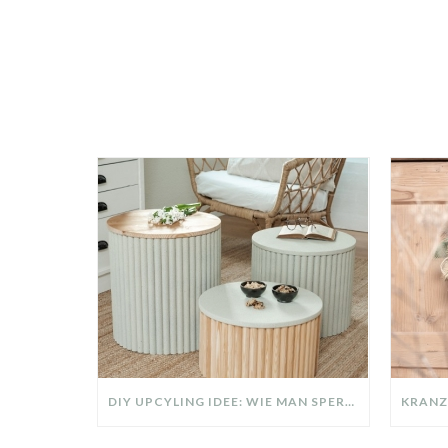
DIY UPCYLING IDEE: WIE MAN SPERRMÜLL IN EIN DESIGNER TEIL VERWANDELT