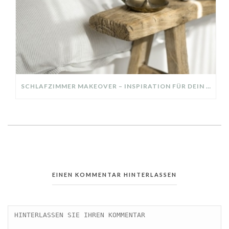
SCHLAFZIMMER MAKEOVER – INSPIRATION FÜR DEIN SCHLAFZIMMER: AUS ALT MACH NEU – HELL, GEMÜTLICH UND EINLADEND
EINEN KOMMENTAR HINTERLASSEN