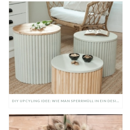
DIY UPCYLING IDEE: WIE MAN SPERRMÜLL IN EIN DESIGNER TEIL VERWANDELT