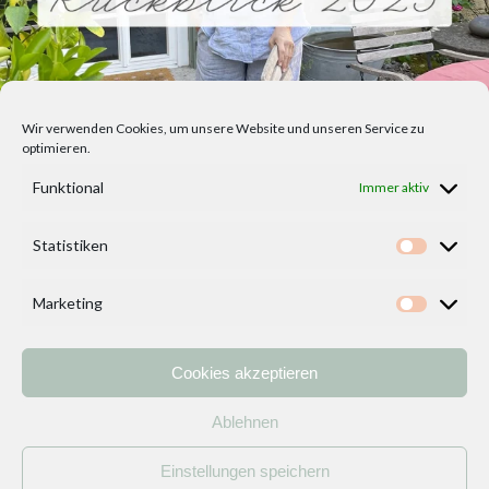
Wir verwenden Cookies, um unsere Website und unseren Service zu
optimieren.
Funktional
Immer aktiv
Statistiken
Statisti
Marketing
Marketi
Cookies akzeptieren
Home
Vorlagen
ÜBER MICH und DEKOIDEENREICH
Kontakt
Ablehnen
Impressum
/
Datenschutzerklärung
Einstellungen speichern