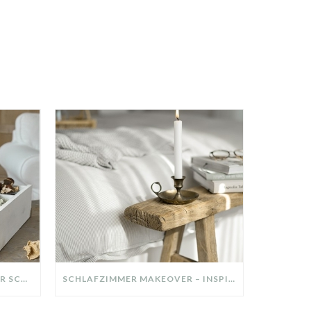
DIY-DEKO-TABLETT AUS ALTER SCHUBLADE – NACHHALTIGE HERBSTDEKO SELBER MACHEN!
SCHLAFZIMMER MAKEOVER – INSPIRATION FÜR DEIN SCHLAFZIMMER: AUS ALT MACH NEU – HELL, GEMÜTLICH UND EINLADEND