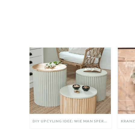
DIY UPCYLING IDEE: WIE MAN SPERRMÜLL IN EIN DESIGNER TEIL VERWANDELT