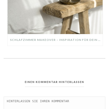
SCHLAFZIMMER MAKEOVER – INSPIRATION FÜR DEIN SCHLAFZIMMER: AUS ALT MACH NEU – HELL, GEMÜTLICH UND EINLADEND
EINEN KOMMENTAR HINTERLASSEN