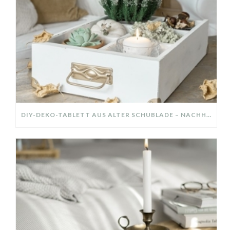
DIY-DEKO-TABLETT AUS ALTER SCHUBLADE – NACHHALTIGE HERBSTDEKO SELBER MACHEN!