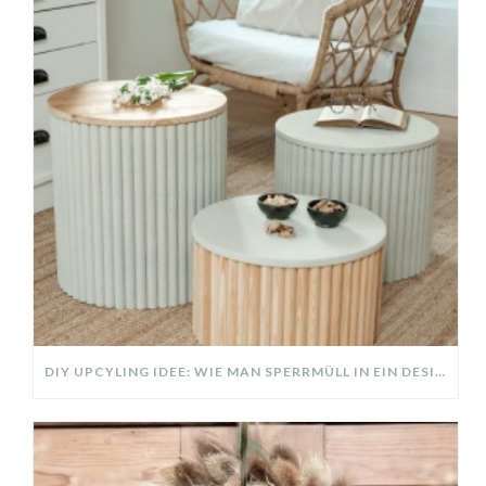
DIY UPCYLING IDEE: WIE MAN SPERRMÜLL IN EIN DESIGNER TEIL VERWANDELT