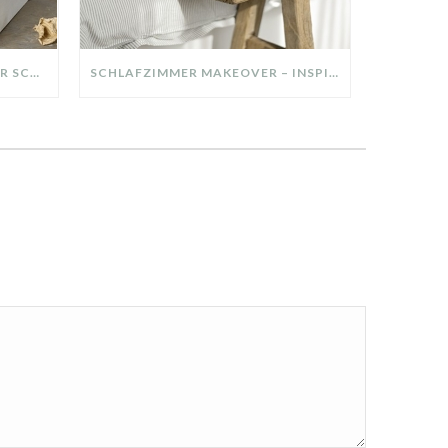
DIY-DEKO-TABLETT AUS ALTER SCHUBLADE – NACHHALTIGE HERBSTDEKO SELBER MACHEN!
SCHLAFZIMMER MAKEOVER – INSPIRATION FÜR DEIN SCHLAFZIMMER: AUS ALT MACH NEU – HELL, GEMÜTLICH UND EINLADEND