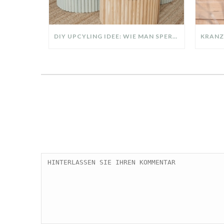
DIY UPCYLING IDEE: WIE MAN SPERRMÜLL IN EIN DESIGNER TEIL VERWANDELT