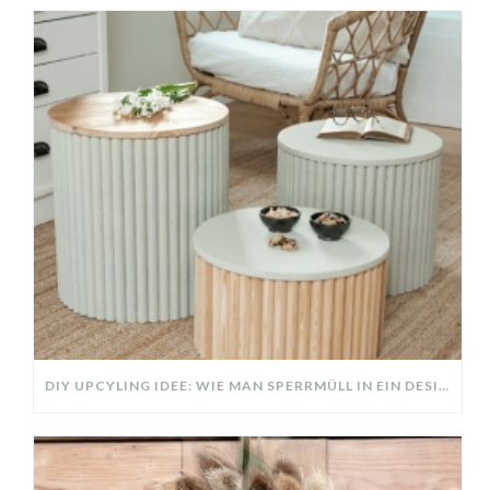
DIY UPCYLING IDEE: WIE MAN SPERRMÜLL IN EIN DESIGNER TEIL VERWANDELT