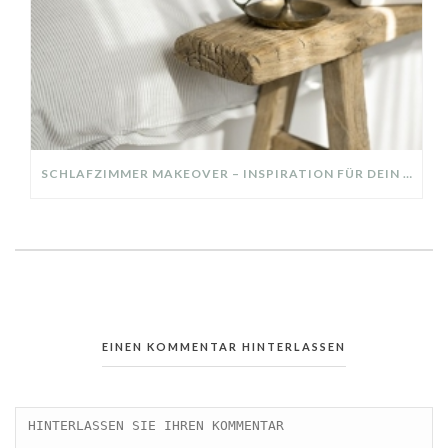
SCHLAFZIMMER MAKEOVER – INSPIRATION FÜR DEIN SCHLAFZIMMER: AUS ALT MACH NEU – HELL, GEMÜTLICH UND EINLADEND
EINEN KOMMENTAR HINTERLASSEN