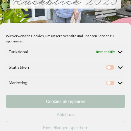
Wir verwenden Cookies, um unsere Website und unseren Service zu
optimieren.
Funktional
Immer aktiv
Statistiken
Statisti
Marketing
Marketi
Cookies akzeptieren
Home
Vorlagen
ÜBER MICH und DEKOIDEENREICH
Kontakt
Ablehnen
Impressum
/
Datenschutzerklärung
Einstellungen speichern