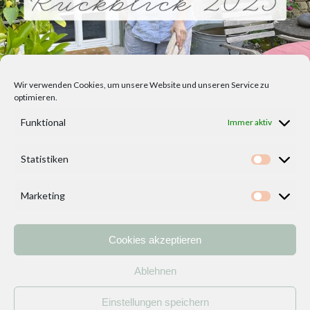
Wir verwenden Cookies, um unsere Website und unseren Service zu
optimieren.
Funktional
Immer aktiv
Statistiken
Statisti
Marketing
Marketi
Cookies akzeptieren
Home
Vorlagen
ÜBER MICH und DEKOIDEENREICH
Kontakt
Ablehnen
Impressum
/
Datenschutzerklärung
Einstellungen speichern