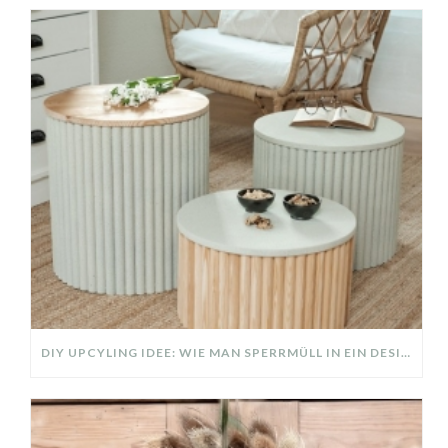
DIY UPCYLING IDEE: WIE MAN SPERRMÜLL IN EIN DESIGNER TEIL VERWANDELT