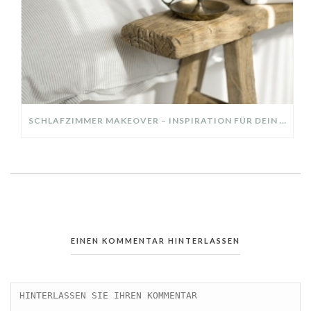
SCHLAFZIMMER MAKEOVER – INSPIRATION FÜR DEIN SCHLAFZIMMER: AUS ALT MACH NEU – HELL, GEMÜTLICH UND EINLADEND
EINEN KOMMENTAR HINTERLASSEN