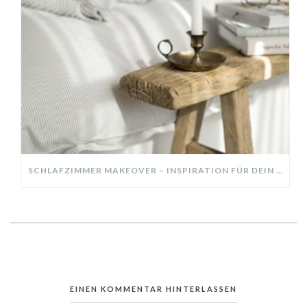
SCHLAFZIMMER MAKEOVER – INSPIRATION FÜR DEIN SCHLAFZIMMER: AUS ALT MACH NEU – HELL, GEMÜTLICH UND EINLADEND
EINEN KOMMENTAR HINTERLASSEN