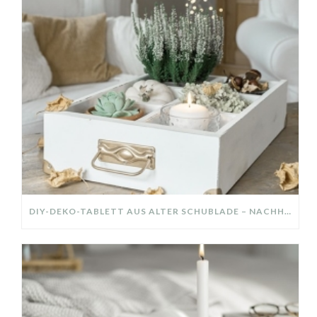
DIY-DEKO-TABLETT AUS ALTER SCHUBLADE – NACHHALTIGE HERBSTDEKO SELBER MACHEN!