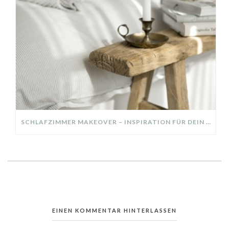
SCHLAFZIMMER MAKEOVER – INSPIRATION FÜR DEIN SCHLAFZIMMER: AUS ALT MACH NEU – HELL, GEMÜTLICH UND EINLADEND
EINEN KOMMENTAR HINTERLASSEN