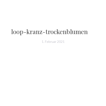
N
loop-kranz-trockenblumen
1. Februar 2021