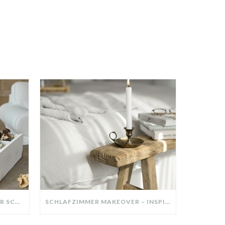
DIY-DEKO-TABLETT AUS ALTER SCHUBLADE – NACHHALTIGE HERBSTDEKO SELBER MACHEN!
SCHLAFZIMMER MAKEOVER – INSPIRATION FÜR DEIN SCHLAFZIMMER: AUS ALT MACH NEU – HELL, GEMÜTLICH UND EINLADEND