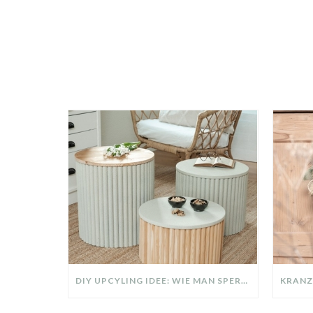
DIY UPCYLING IDEE: WIE MAN SPERRMÜLL IN EIN DESIGNER TEIL VERWANDELT