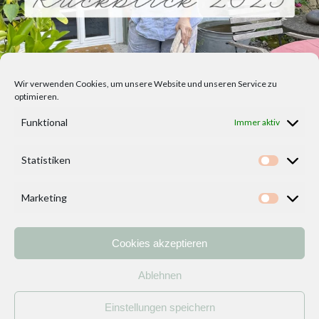
Wir verwenden Cookies, um unsere Website und unseren Service zu
optimieren.
Funktional
Immer aktiv
Statistiken
Statisti
Marketing
Marketi
Cookies akzeptieren
Home
Vorlagen
ÜBER MICH und DEKOIDEENREICH
Kontakt
Ablehnen
Impressum
/
Datenschutzerklärung
Einstellungen speichern