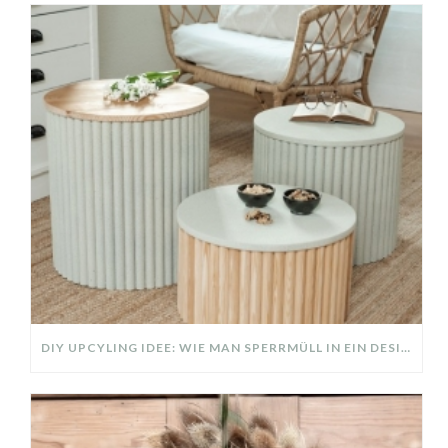
DIY UPCYLING IDEE: WIE MAN SPERRMÜLL IN EIN DESIGNER TEIL VERWANDELT