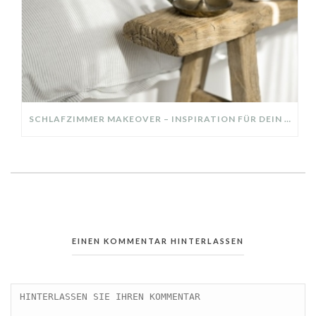
SCHLAFZIMMER MAKEOVER – INSPIRATION FÜR DEIN SCHLAFZIMMER: AUS ALT MACH NEU – HELL, GEMÜTLICH UND EINLADEND
EINEN KOMMENTAR HINTERLASSEN